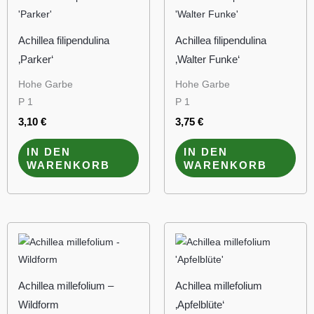
Achillea filipendulina
Achillea filipendulina
‚Parker‘
‚Walter Funke‘
Hohe Garbe
Hohe Garbe
P 1
P 1
3,10
€
3,75
€
IN DEN
IN DEN
WARENKORB
WARENKORB
Achillea millefolium –
Achillea millefolium
Wildform
‚Apfelblüte‘