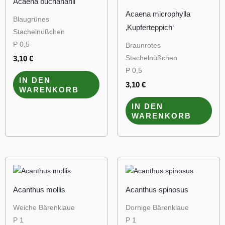
Acaena buchananii
Acaena microphylla
Blaugrünes
‚Kupferteppich‘
Stachelnüßchen
P 0,5
Braunrotes
Stachelnüßchen
3,10
€
P 0,5
IN DEN
3,10
€
WARENKORB
IN DEN
WARENKORB
Acanthus mollis
Acanthus spinosus
Weiche Bärenklaue
Dornige Bärenklaue
P 1
P 1