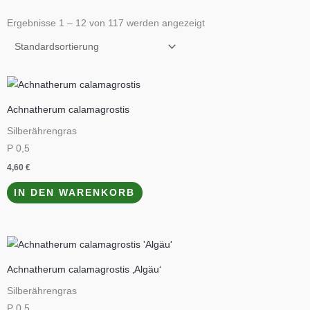
Ergebnisse 1 – 12 von 117 werden angezeigt
Achnatherum calamagrostis
Silberährengras
P 0,5
4,60
€
IN DEN WARENKORB
Achnatherum calamagrostis ‚Algäu‘
Silberährengras
P 0,5