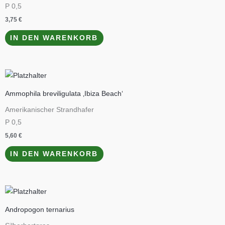
P 0,5
3,75
€
IN DEN WARENKORB
Ammophila breviligulata ‚Ibiza Beach‘
Amerikanischer Strandhafer
P 0,5
5,60
€
IN DEN WARENKORB
Andropogon ternarius