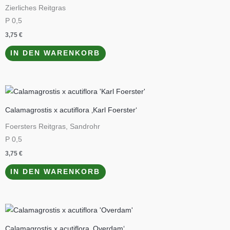
Zierliches Reitgras
P 0,5
3,75
€
IN DEN WARENKORB
Calamagrostis x acutiflora ‚Karl Foerster‘
Foersters Reitgras, Sandrohr
P 0,5
3,75
€
IN DEN WARENKORB
Calamagrostis x acutiflora ‚Overdam‘