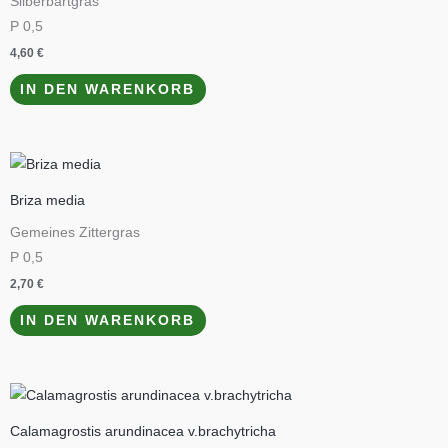
Silberbartgras
P 0,5
4,60
€
IN DEN WARENKORB
Briza media
Gemeines Zittergras
P 0,5
2,70
€
IN DEN WARENKORB
Calamagrostis arundinacea v.brachytricha