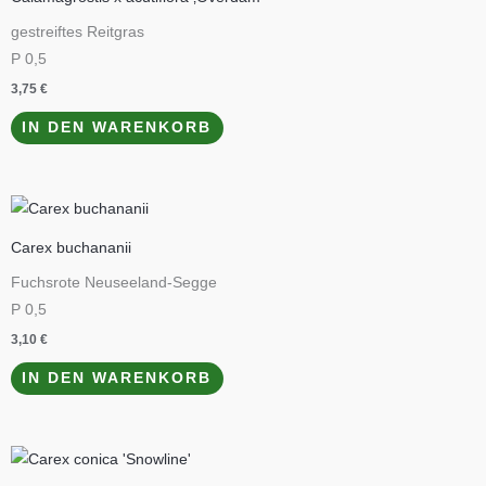
gestreiftes Reitgras
P 0,5
3,75
€
IN DEN WARENKORB
Carex buchananii
Fuchsrote Neuseeland-Segge
P 0,5
3,10
€
IN DEN WARENKORB