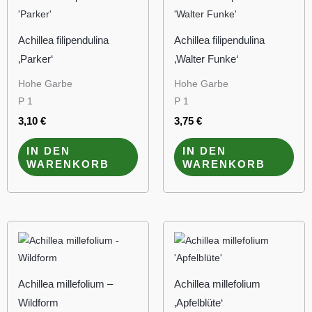
Achillea filipendulina
Achillea filipendulina
‚Parker‘
‚Walter Funke‘
Hohe Garbe
Hohe Garbe
P 1
P 1
3,10
€
3,75
€
IN DEN
IN DEN
WARENKORB
WARENKORB
Achillea millefolium –
Achillea millefolium
Wildform
‚Apfelblüte‘