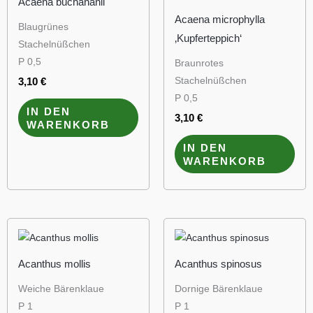
Acaena buchananii
Acaena microphylla
Blaugrünes
‚Kupferteppich‘
Stachelnüßchen
P 0,5
Braunrotes
Stachelnüßchen
3,10
€
P 0,5
IN DEN
3,10
€
WARENKORB
IN DEN
WARENKORB
Acanthus mollis
Acanthus spinosus
Weiche Bärenklaue
Dornige Bärenklaue
P 1
P 1