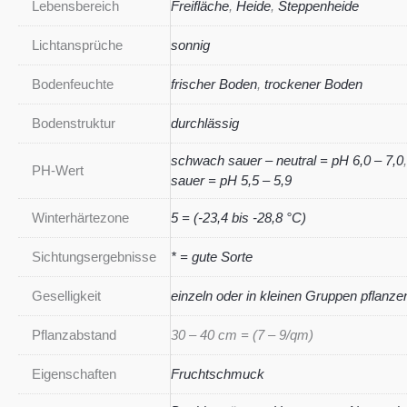
Lebensbereich
Freifläche
,
Heide
,
Steppenheide
Lichtansprüche
sonnig
Bodenfeuchte
frischer Boden
,
trockener Boden
Bodenstruktur
durchlässig
schwach sauer – neutral = pH 6,0 – 7,0
PH-Wert
sauer = pH 5,5 – 5,9
Winterhärtezone
5 = (-23,4 bis -28,8 °C)
Sichtungsergebnisse
* = gute Sorte
Geselligkeit
einzeln oder in kleinen Gruppen pflanze
Pflanzabstand
30 – 40 cm = (7 – 9/qm)
Eigenschaften
Fruchtschmuck