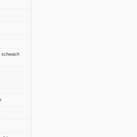
Menge
,
schwach
n