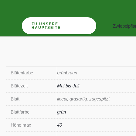
Zum
Inhalt
springen
ZU UNSERE
Zwiebelpfl
HAUPTSEITE
Blütenfarbe
grünbraun
Blütezeit
Mai bis Juli
Blatt
lineal, grasartig, zugespitzt
Blattfarbe
grün
Höhe max
40