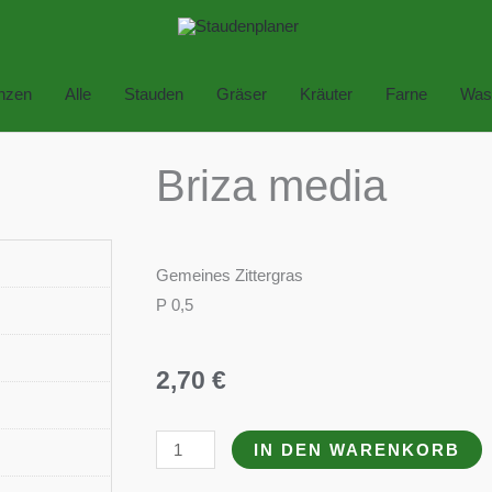
anzen
Alle
Stauden
Gräser
Kräuter
Farne
Was
Briza media
Gemeines Zittergras
P 0,5
2,70
€
Briza
IN DEN WARENKORB
media