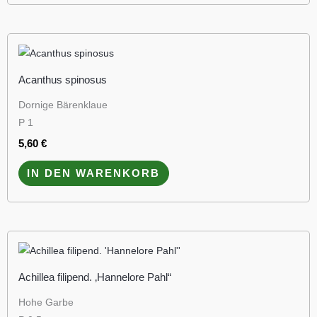
Acanthus spinosus
Dornige Bärenklaue
P 1
5,60
€
IN DEN WARENKORB
Achillea filipend. ‚Hannelore Pahl“
Hohe Garbe