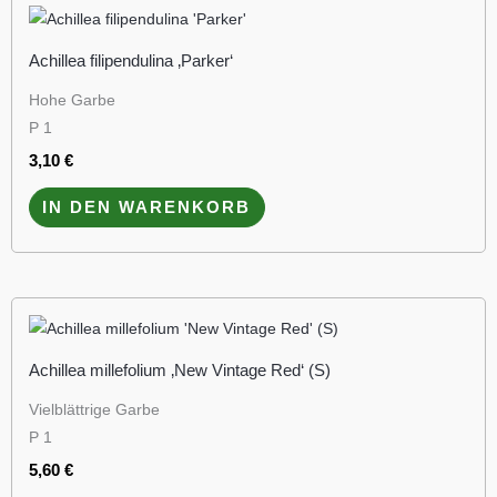
Achillea filipendulina ‚Parker‘
Hohe Garbe
P 1
3,10
€
IN DEN WARENKORB
Achillea millefolium ‚New Vintage Red‘ (S)
Vielblättrige Garbe
P 1
5,60
€