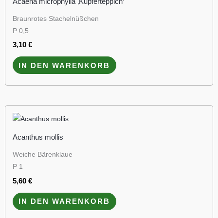
Acaena microphylla ‚Kupferteppich‘
Braunrotes Stachelnüßchen
P 0,5
3,10
€
IN DEN WARENKORB
Acanthus mollis
Weiche Bärenklaue
P 1
5,60
€
IN DEN WARENKORB