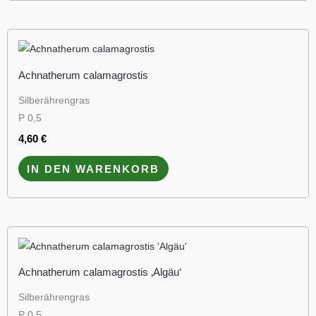
Achnatherum calamagrostis
Silberährengras
P 0,5
4,60
€
IN DEN WARENKORB
Achnatherum calamagrostis ‚Algäu‘
Silberährengras
P 0,5