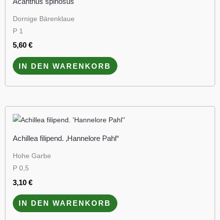
Acanthus spinosus
Dornige Bärenklaue
P 1
5,60
€
IN DEN WARENKORB
Achillea filipend. ‚Hannelore Pahl“
Hohe Garbe
P 0,5
3,10
€
IN DEN WARENKORB