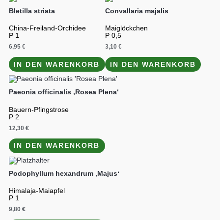
Bletilla striata
Convallaria majalis
China-Freiland-Orchidee
Maiglöckchen
P 1
P 0,5
6,95
€
3,10
€
IN DEN WARENKORB
IN DEN WARENKORB
Paeonia officinalis ‚Rosea Plena‘
Bauern-Pfingstrose
P 2
12,30
€
IN DEN WARENKORB
Podophyllum hexandrum ‚Majus‘
Himalaja-Maiapfel
P 1
9,80
€