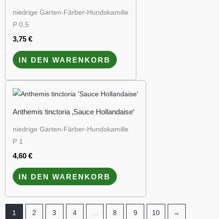
niedrige Garten-Färber-Hundskamille
P 0,5
3,75
€
IN DEN WARENKORB
Anthemis tinctoria ‚Sauce Hollandaise‘
niedrige Garten-Färber-Hundskamille
P 1
4,60
€
IN DEN WARENKORB
1
2
3
4
…
8
9
10
→