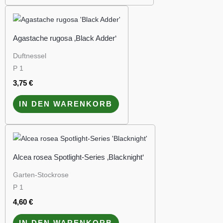
Agastache rugosa ‚Black Adder‘
Duftnessel
P 1
3,75
€
IN DEN WARENKORB
Alcea rosea Spotlight-Series ‚Blacknight‘
Garten-Stockrose
P 1
4,60
€
IN DEN WARENKORB