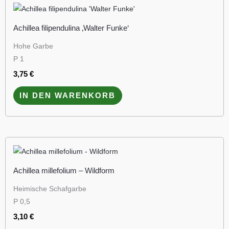
Achillea filipendulina ‚Walter Funke‘
Hohe Garbe
P 1
3,75
€
IN DEN WARENKORB
Achillea millefolium – Wildform
Heimische Schafgarbe
P 0,5
3,10
€