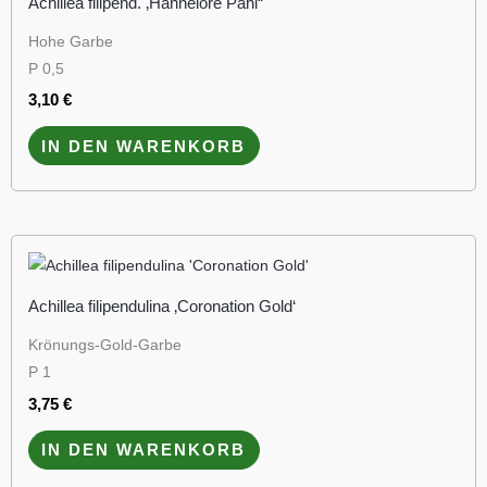
Achillea filipend. ‚Hannelore Pahl“
Hohe Garbe
P 0,5
3,10
€
IN DEN WARENKORB
Achillea filipendulina ‚Coronation Gold‘
Krönungs-Gold-Garbe
P 1
3,75
€
IN DEN WARENKORB