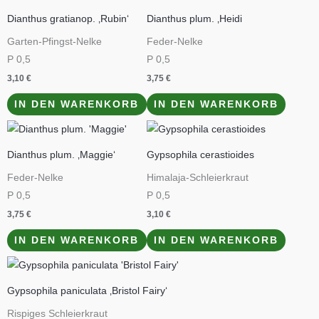
Dianthus gratianop. ‚Rubin‘
Dianthus plum. ‚Heidi
Garten-Pfingst-Nelke
Feder-Nelke
P 0,5
P 0,5
3,10
€
3,75
€
IN DEN WARENKORB
IN DEN WARENKORB
Dianthus plum. ‚Maggie‘
Gypsophila cerastioides
Feder-Nelke
Himalaja-Schleierkraut
P 0,5
P 0,5
3,75
€
3,10
€
IN DEN WARENKORB
IN DEN WARENKORB
Gypsophila paniculata ‚Bristol Fairy‘
Rispiges Schleierkraut