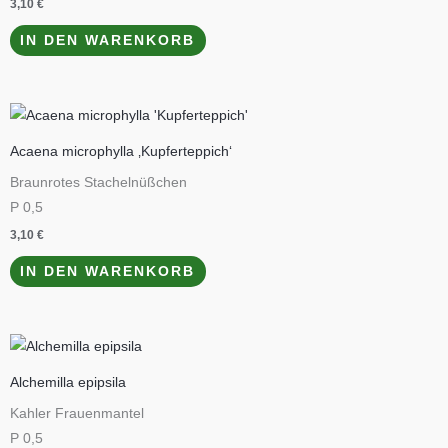
3,10
€
IN DEN WARENKORB
Acaena microphylla ‚Kupferteppich‘
Braunrotes Stachelnüßchen
P 0,5
3,10
€
IN DEN WARENKORB
Alchemilla epipsila
Kahler Frauenmantel
P 0,5