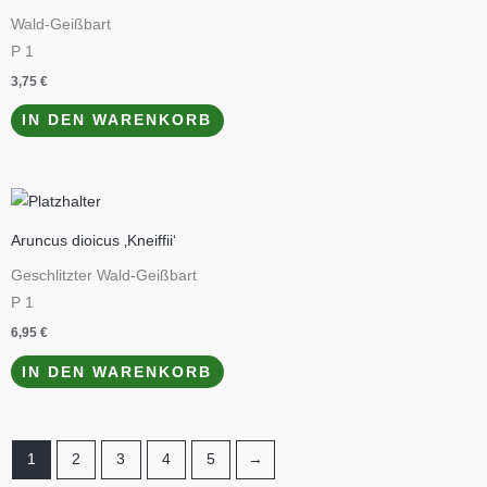
Wald-Geißbart
P 1
3,75
€
IN DEN WARENKORB
Aruncus dioicus ‚Kneiffii‘
Geschlitzter Wald-Geißbart
P 1
6,95
€
IN DEN WARENKORB
1
2
3
4
5
→