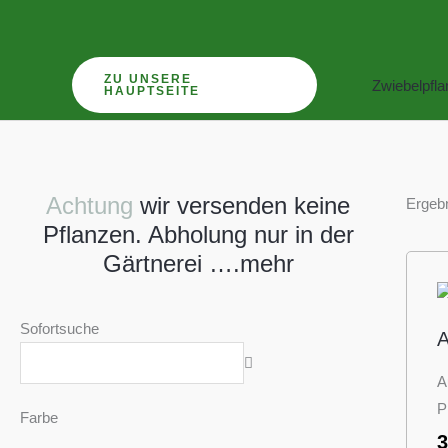
Zum
Inhalt
springen
ZU UNSERE
Zwiebelpfl
HAUPTSEITE
Achtung
wir versenden keine
Ergebn
Pflanzen. Abholung nur in der
Gärtnerei ….mehr
Sofortsuche
A
A
P
Farbe