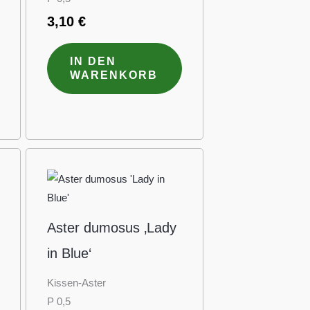
3,10
€
IN DEN
WARENKORB
Aster dumosus ‚Lady
in Blue‘
Kissen-Aster
P 0,5