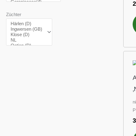
Züchter
A
‚
n
P