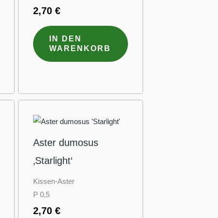
2,70
€
IN DEN
WARENKORB
Aster dumosus
‚Starlight‘
Kissen-Aster
P 0,5
2,70
€