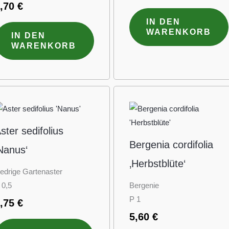
2,70
€
IN DEN
WARENKORB
IN DEN
WARENKORB
ster sedifolius
Bergenia cordifolia
Nanus‘
‚Herbstblüte‘
iedrige Gartenaster
 0,5
Bergenie
P 1
3,75
€
5,60
€