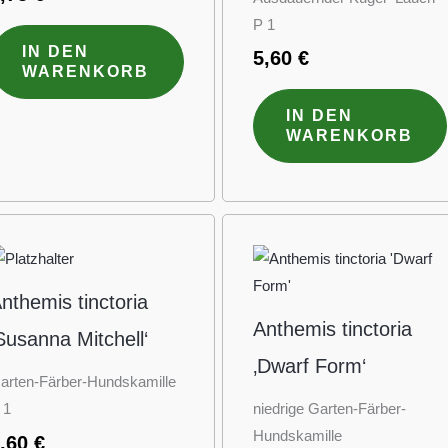
P 1
IN DEN
5,60
€
WARENKORB
IN DEN
WARENKORB
nthemis tinctoria
Anthemis tinctoria
Susanna Mitchell‘
‚Dwarf Form‘
arten-Färber-Hundskamille
 1
niedrige Garten-Färber-
Hundskamille
4,60
€