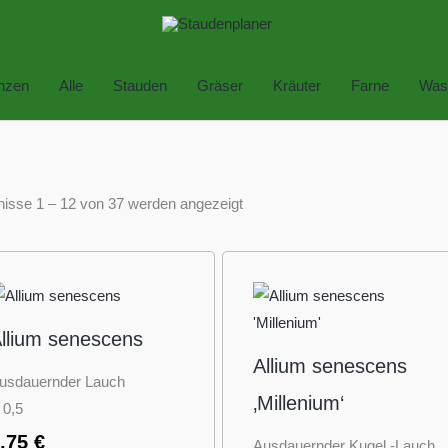
anzen
Alle
Stauden
Gräser
Kräuter
Farne
Was
isse 1 – 12 von 37 werden angezeigt
llium senescens
Allium senescens
usdauernder Lauch
‚Millenium‘
 0,5
3,75
€
Ausdauernder Kugel -Lauch