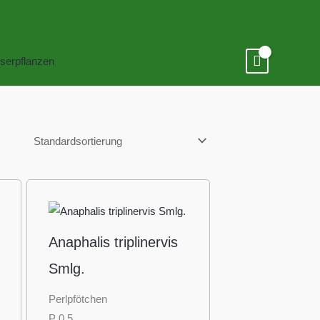
serpflanzen
Anaphalis triplinervis
Smlg.
Perlpfötchen
P 0,5