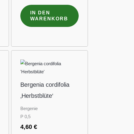
IN DEN
WARENKORB
Bergenia cordifolia
‚Herbstblüte‘
Bergenie
P 0,5
4,60
€