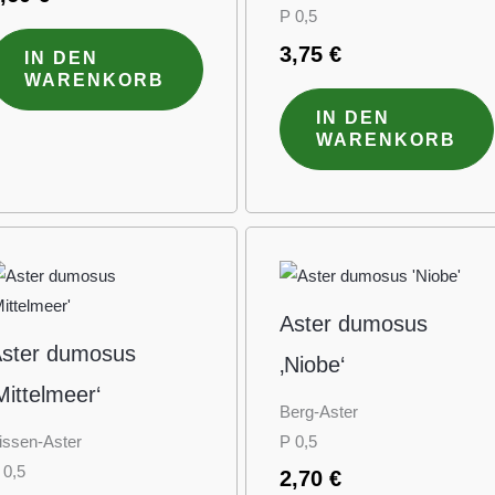
P 0,5
3,75
€
IN DEN
WARENKORB
IN DEN
WARENKORB
Aster dumosus
ster dumosus
‚Niobe‘
Mittelmeer‘
Berg-Aster
issen-Aster
P 0,5
 0,5
2,70
€