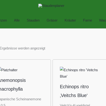
anzen
Alle
Stauden
Gräser
Kräuter
Farne
Was
 Ergebnisse werden angezeigt
nemonopsis
Echinops ritro
acrophylla
‚Veitchs Blue‘
apanische Scheinanemone
 0,5
Veitch’s-Kugeldistel