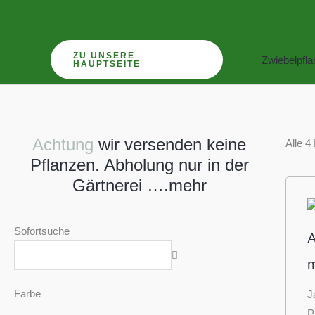
Zum
Inhalt
springen
ZU UNSERE
Zwiebelpfl
HAUPTSEITE
Achtung
wir versenden keine
Alle 4
Pflanzen. Abholung nur in der
Gärtnerei ….mehr
Sofortsuche
A
m
Farbe
J
P