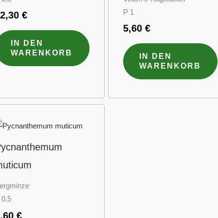
P 1
12,30
€
5,60
€
IN DEN
WARENKORB
IN DEN
WARENKORB
Pycnanthemum
uticum
ergminze
 0,5
5,60
€