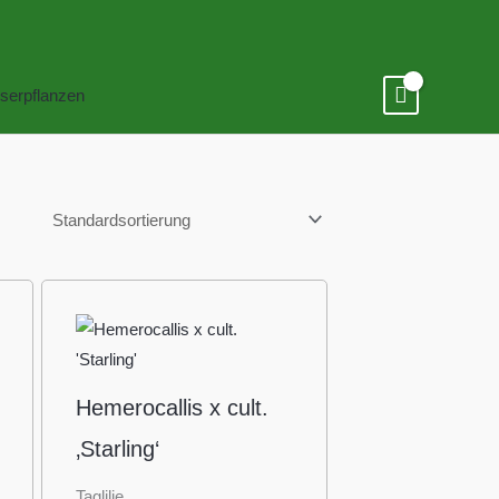
serpflanzen
Hemerocallis x cult.
‚Starling‘
Taglilie