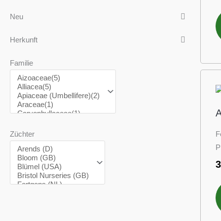
Neu
Herkunft
Familie
A
Züchter
F
P