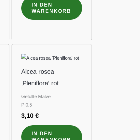
IN DEN
WARENKORB
Alcea rosea
‚Pleniflora‘ rot
Gefüllte Malve
P 0,5
3,10
€
IN DEN
WARENKORB