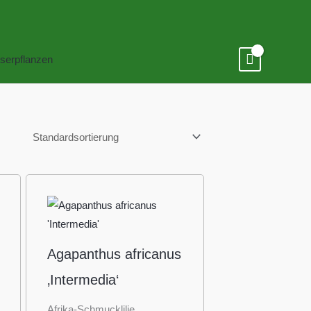
serpflanzen
Agapanthus africanus
‚Intermedia‘
Afrika-Schmucklilie