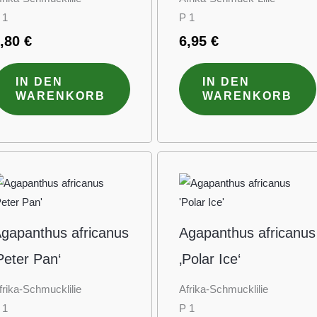
 1
P 1
9,80
€
6,95
€
IN DEN
IN DEN
WARENKORB
WARENKORB
gapanthus africanus
Agapanthus africanus
Peter Pan‘
‚Polar Ice‘
frika-Schmucklilie
Afrika-Schmucklilie
 1
P 1