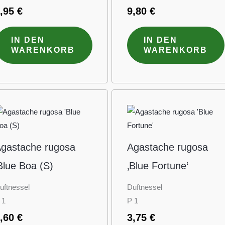
6,95
€
9,80
€
IN DEN
IN DEN
WARENKORB
WARENKORB
gastache rugosa
Agastache rugosa
Blue Boa (S)
‚Blue Fortune‘
uftnessel
Duftnessel
 1
P 1
4,60
€
3,75
€