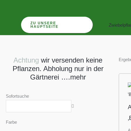
Zum
Inhalt
springen
ZU UNSERE
Zwiebelpfl
HAUPTSEITE
Achtung
wir versenden keine
Ergebn
Pflanzen. Abholung nur in der
Gärtnerei ….mehr
Sofortsuche
A
‚
Farbe
A