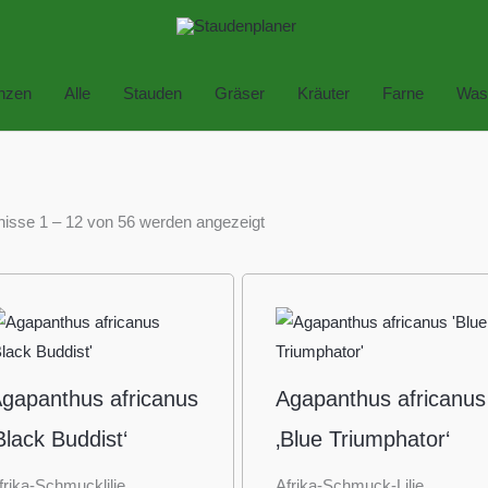
anzen
Alle
Stauden
Gräser
Kräuter
Farne
Was
isse 1 – 12 von 56 werden angezeigt
gapanthus africanus
Agapanthus africanus
Black Buddist‘
‚Blue Triumphator‘
frika-Schmucklilie
Afrika-Schmuck-Lilie