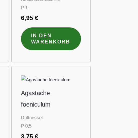
P 1
6,95
€
IN DEN
WARENKORB
Agastache
foeniculum
Duftnessel
P 0,5
3,75
€