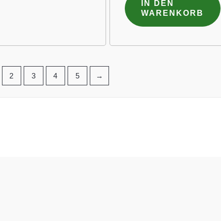
IN DEN
WARENKORB
2
3
4
5
→