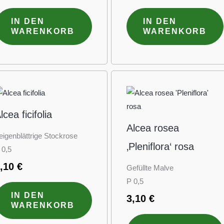
IN DEN
IN DEN
WARENKORB
WARENKORB
lcea ficifolia
Alcea rosea
eigenblättrige Stockrose
‚Pleniflora‘ rosa
 0,5
3,10
€
Gefüllte Malve
P 0,5
IN DEN
3,10
€
WARENKORB