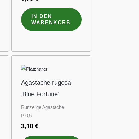
IN DEN
WARENKORB
Agastache rugosa
‚Blue Fortune‘
Runzelige Agastache
P 0,5
3,10
€