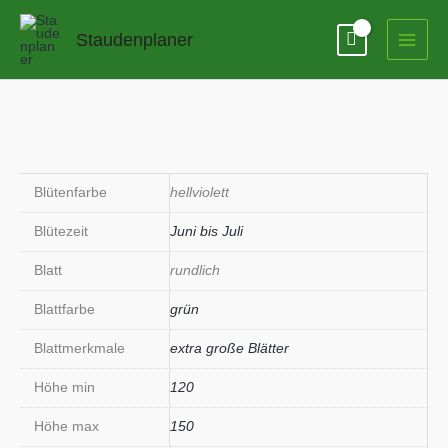
Zum
Inhalt
Staudenplaner
springen
Blütenfarbe
hellviolett
Blütezeit
Juni bis Juli
Blatt
rundlich
Blattfarbe
grün
Blattmerkmale
extra große Blätter
Höhe min
120
Höhe max
150