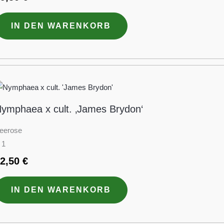
IN DEN WARENKORB
ymphaea x cult. ‚James Brydon‘
eerose
 1
22,50
€
IN DEN WARENKORB