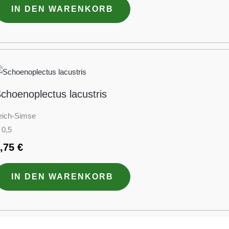
IN DEN WARENKORB
choenoplectus lacustris
eich-Simse
 0,5
3,75
€
IN DEN WARENKORB