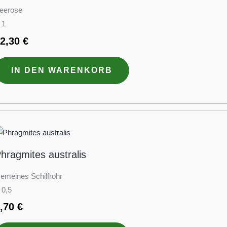
eerose
 1
12,30
€
IN DEN WARENKORB
hragmites australis
emeines Schilfrohr
 0,5
2,70
€