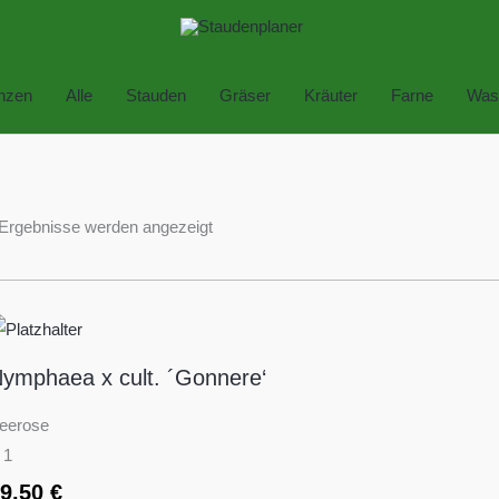
anzen
Alle
Stauden
Gräser
Kräuter
Farne
Was
 Ergebnisse werden angezeigt
ymphaea x cult. ´Gonnere‘
eerose
 1
19,50
€