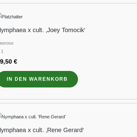
ymphaea x cult. ‚Joey Tomocik‘
eerose
 1
19,50
€
IN DEN WARENKORB
ymphaea x cult. ‚Rene Gerard‘