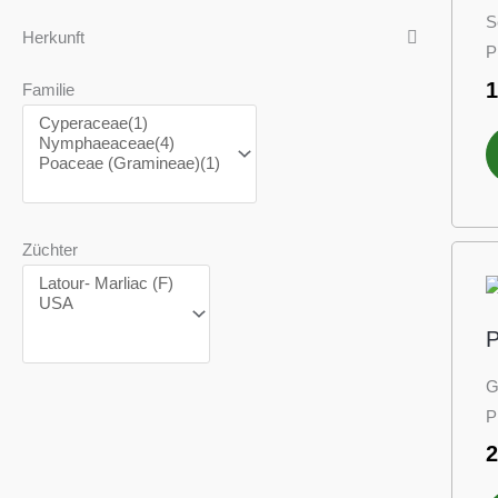
S
Herkunft
P
Familie
Züchter
P
G
P