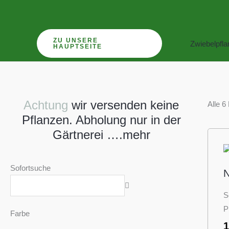
Zum
Inhalt
springen
ZU UNSERE
Zwiebelpfl
HAUPTSEITE
Achtung
wir versenden keine
Alle 6
Pflanzen. Abholung nur in der
Gärtnerei ….mehr
Sofortsuche
N
S
P
Farbe