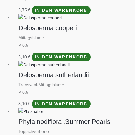
3,75
€
IN DEN WARENKORB
Delosperma cooperi
Mittagsblume
P 0,5
3,10
€
IN DEN WARENKORB
Delosperma sutherlandii
Transvaal-Mittagsblume
P 0,5
3,10
€
IN DEN WARENKORB
Phyla nodiflora ‚Summer Pearls‘
Teppichverbene