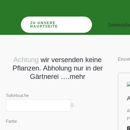
Zum
Inhalt
springen
ZU UNSERE
Zwiebelpfl
HAUPTSEITE
Achtung
wir versenden keine
Einzel
Pflanzen. Abholung nur in der
Gärtnerei ….mehr
Sofortsuche
A
A
P
Farbe