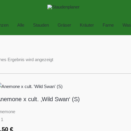
anzen
Alle
Stauden
Gräser
Kräuter
Farne
Was
nes Ergebnis wird angezeigt
nemone x cult. ‚Wild Swan‘ (S)
nemone
 1
8,50
€