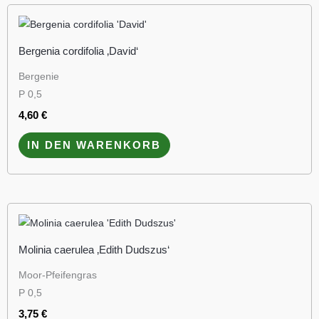
Bergenia cordifolia ‚David‘
Bergenie
P 0,5
4,60
€
IN DEN WARENKORB
Molinia caerulea ‚Edith Dudszus‘
Moor-Pfeifengras
P 0,5
3,75
€