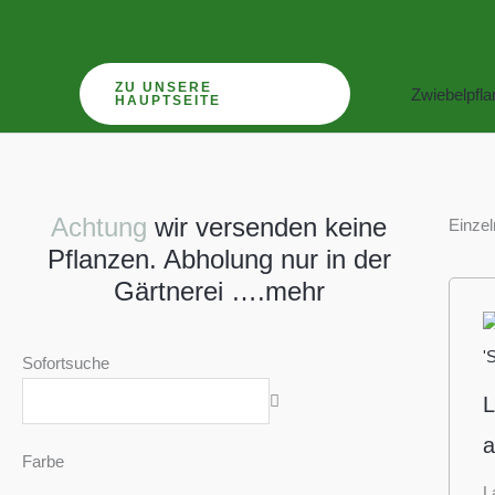
Zum
Inhalt
springen
ZU UNSERE
Zwiebelpfl
HAUPTSEITE
Achtung
wir versenden keine
Einzel
Pflanzen. Abholung nur in der
Gärtnerei ….mehr
Sofortsuche
L
a
Farbe
L