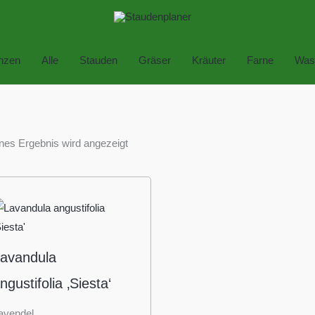
anzen
Alle
Stauden
Gräser
Kräuter
Farne
Was
nes Ergebnis wird angezeigt
avandula
ngustifolia ‚Siesta‘
avendel