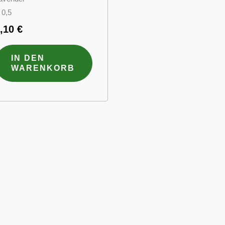
 0,5
3,10
€
IN DEN
WARENKORB