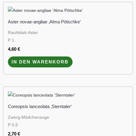
Aster novae-angliae ‚Alma Pötschke‘
Rauhblatt-Aster
P 1
4,60
€
IN DEN WARENKORB
Coreopsis lanceolata ‚Sterntaler‘
Zwerg-Mädchenauge
P 0,5
2,70
€