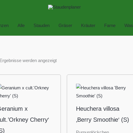
anzen
Alle
Stauden
Gräser
Kräuter
Farne
Was
 Ergebnisse werden angezeigt
eranium x
Heuchera villosa
ult.’Orkney Cherry‘
‚Berry Smoothie‘ (S)
S)
Purpurglöckchen