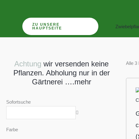
Zum
Inhalt
springen
ZU UNSERE
Zwiebelpfl
HAUPTSEITE
Achtung
wir versenden keine
Alle 3
Pflanzen. Abholung nur in der
Gärtnerei ….mehr
Sofortsuche
G
c
Farbe
(