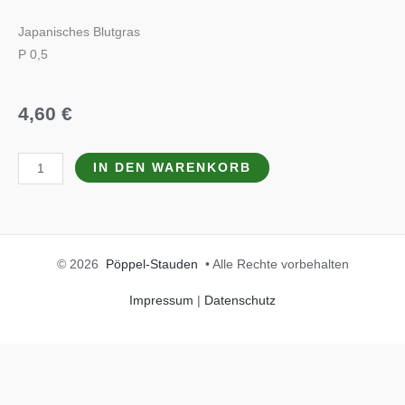
Japanisches Blutgras
P 0,5
4,60
€
Imperata
IN DEN WARENKORB
cylindrica
'Red
Baron'
Menge
© 2026
Pöppel-Stauden
• Alle Rechte vorbehalten
Impressum
|
Datenschutz