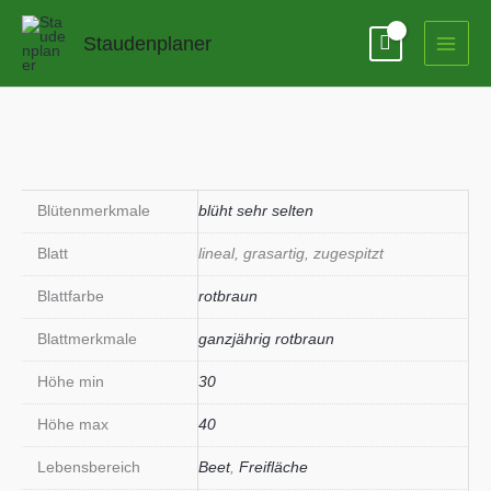
Zum
Inhalt
Staudenplaner
springen
Blütenmerkmale
blüht sehr selten
Blatt
lineal, grasartig, zugespitzt
Blattfarbe
rotbraun
Blattmerkmale
ganzjährig rotbraun
Höhe min
30
Höhe max
40
Lebensbereich
Beet
,
Freifläche