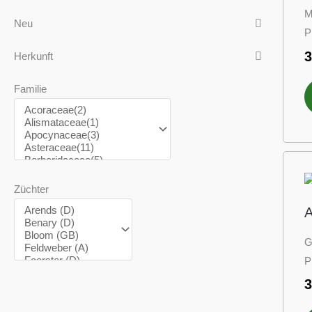
M
Neu
P
Herkunft
Familie
Züchter
A
G
P