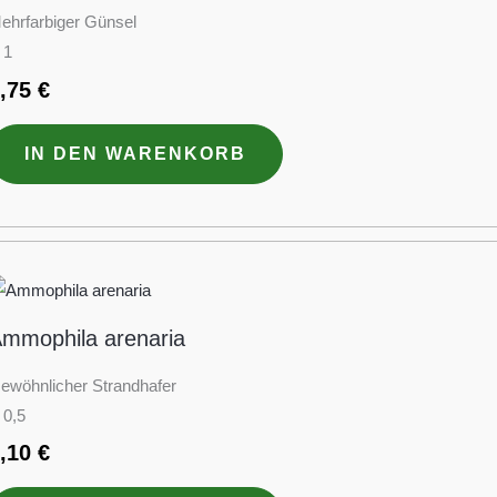
ehrfarbiger Günsel
 1
3,75
€
IN DEN WARENKORB
mmophila arenaria
ewöhnlicher Strandhafer
 0,5
3,10
€