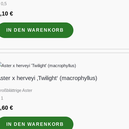
 0,5
3,10
€
IN DEN WARENKORB
ster x herveyi ‚Twilight‘ (macrophyllus)
roßblättrige Aster
 1
4,60
€
IN DEN WARENKORB