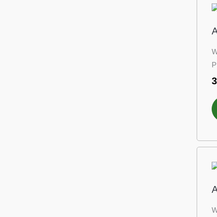
A
W
P
A
W