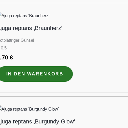
juga reptans ‚Braunherz‘
otblättriger Günsel
 0,5
2,70
€
IN DEN WARENKORB
juga reptans ‚Burgundy Glow‘