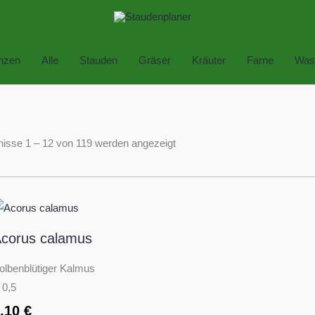
anzen
Alle
Stauden
Gräser
Kräuter
Farne
Was
isse 1 – 12 von 119 werden angezeigt
corus calamus
olbenblütiger Kalmus
 0,5
3,10
€