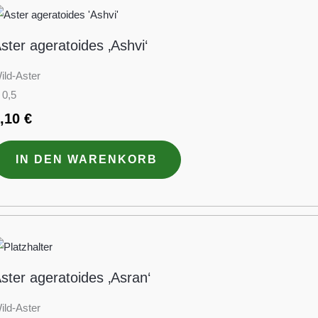
ster ageratoides ‚Ashvi‘
ild-Aster
 0,5
3,10
€
IN DEN WARENKORB
ster ageratoides ‚Asran‘
ild-Aster