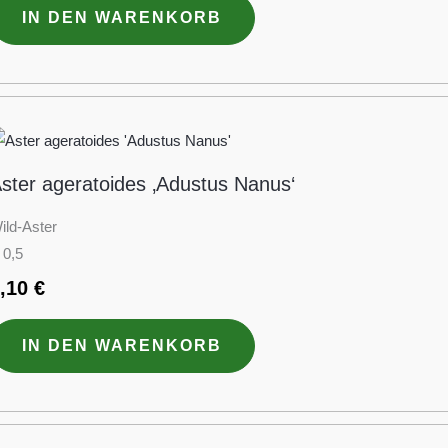
IN DEN WARENKORB
ster ageratoides ‚Adustus Nanus‘
ild-Aster
 0,5
3,10
€
IN DEN WARENKORB