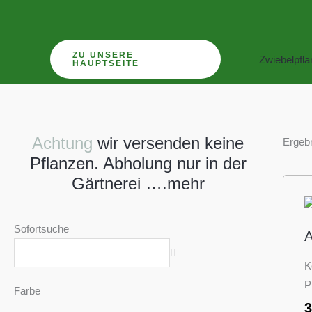
Zum
Inhalt
springen
ZU UNSERE
Zwiebelpfl
HAUPTSEITE
Achtung
wir versenden keine
Ergebn
Pflanzen. Abholung nur in der
Gärtnerei ….mehr
Sofortsuche
A
K
P
Farbe