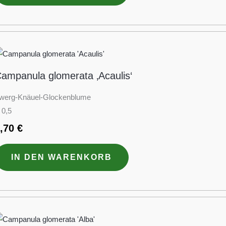
ampanula glomerata ‚Acaulis‘
werg-Knäuel-Glockenblume
 0,5
2,70
€
IN DEN WARENKORB