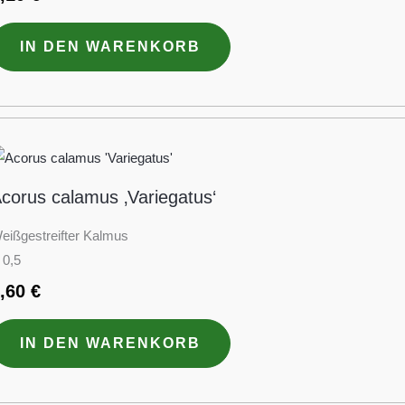
IN DEN WARENKORB
corus calamus ‚Variegatus‘
eißgestreifter Kalmus
 0,5
4,60
€
IN DEN WARENKORB