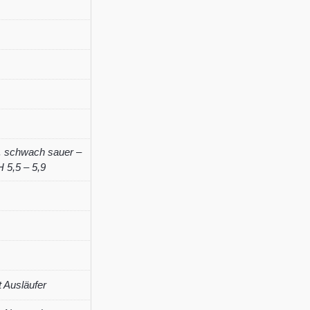
'Ashvi'
Menge
,
schwach sauer –
 5,5 – 5,9
t Ausläufer