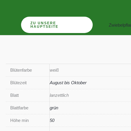
Zum
Inhalt
springen
ZU UNSERE
Zwiebelpfl
HAUPTSEITE
Blütenfarbe
weiß
Blütezeit
August bis Oktober
Blatt
lanzettlich
Blattfarbe
grün
Höhe min
50