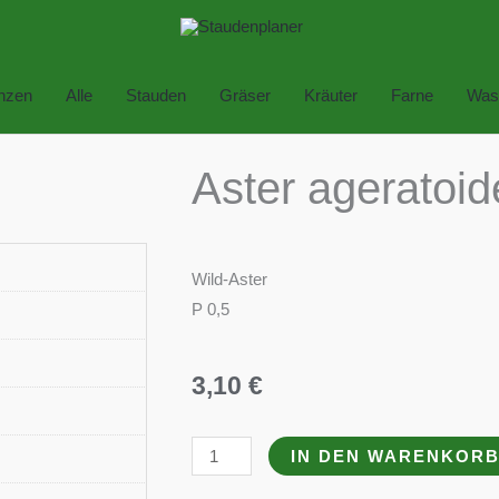
anzen
Alle
Stauden
Gräser
Kräuter
Farne
Was
Aster ageratoid
Wild-Aster
P 0,5
3,10
€
Aster
IN DEN WARENKOR
ageratoides