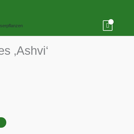
serpflanzen
es ‚Ashvi‘
B