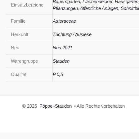
Bauerngarten
,
Flächendecker
,
Hausgarten
Einsatzbereiche
Pflanzungen
,
öffentliche Anlagen
,
Schnittb
Familie
Asteraceae
Herkunft
Züchtung / Auslese
Neu
Neu 2021
Warengruppe
Stauden
Qualität
P 0,5
© 2026
Pöppel-Stauden
• Alle Rechte vorbehalten