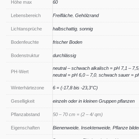
Höhe max
60
Lebensbereich
Freifläche
,
Gehölzrand
Lichtansprüche
halbschattig
,
sonnig
Bodenfeuchte
frischer Boden
Bodenstruktur
durchlässig
neutral – schwach alkalisch = pH 7,1 – 7,5
PH-Wert
neutral = pH 6,0 – 7,0
,
schwach sauer = pH
Winterhärtezone
6 = (-17,8 bis -23,3°C)
Geselligkeit
einzeln oder in kleinen Gruppen pflanzen
Pflanzabstand
50 – 70 cm = (2 – 4/ qm)
Eigenschaften
Bienenweide
,
Insektenweide
,
Pflanze bilde