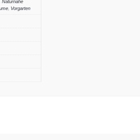
,
Naturnahe
lume
,
Vorgarten