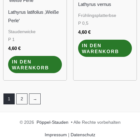
Lathyrus vernus
Lathyrus latifolius ‚Weiße
Frühlingsplatterbse
Perle‘
P 0,5
Staudenwicke
4,60
€
P 1
IN DEN
4,60
€
WARENKORB
IN DEN
WARENKORB
1
2
→
© 2026
Pöppel-Stauden
• Alle Rechte vorbehalten
Impressum
|
Datenschutz