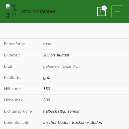
Zum
Inhalt
Staudenplaner
springen
Lathyrus
latifolius
'Rosa
Blütenfarbe
rosa
Perle'
Blütezeit
Juli bis August
Menge
Blatt
gefiedert, lanzettlich
Blattfarbe
grün
Höhe min
150
Höhe max
200
Lichtansprüche
halbschattig
,
sonnig
Bodenfeuchte
frischer Boden
,
trockener Boden