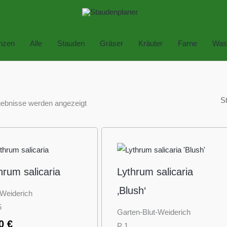
anzen
Alle
Stauden
Gräser
Kräuter
Farne
Was
gebnisse werden angezeigt
hrum salicaria
Lythrum salicaria
‚Blush‘
-Weiderich
5
Garten-Blut-Weiderich
70
€
P 1