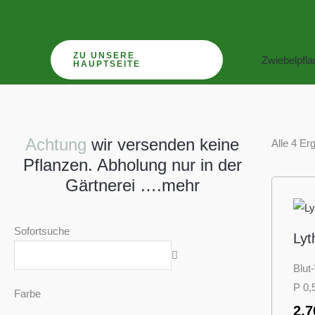
Zum
Inhalt
springen
ZU UNSERE
Zwiebelpfl
HAUPTSEITE
Achtung
wir versenden keine
Alle 4 Er
Pflanzen. Abholung nur in der
Gärtnerei ….mehr
Sofortsuche
Lyt
Blut
P 0,
Farbe
2,