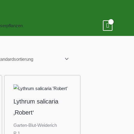
serpflanzen
Lythrum salicaria
‚Robert‘
Garten-Blut-Weiderich
P 1