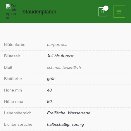
Zum
Inhalt
Staudenplaner
springen
Lythrum
salicaria
'Robin'
Blütenfarbe
purpurrosa
Menge
Blütezeit
Juli bis August
Blatt
schmal, lanzettlich
Blattfarbe
grün
Höhe min
40
Höhe max
80
Lebensbereich
Freifläche
,
Wasserrand
Lichtansprüche
halbschattig
,
sonnig