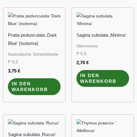
Pratia pedunculata ‚Dark
Sagina subulata ‚Minima‘
Blue‘ (Isotoma)
Sternmoos
P 0,5
Australische Scheinlobelie
P 0,5
2,70
€
3,75
€
IN DEN
WARENKORB
IN DEN
WARENKORB
Sagina subulata ‚Rucus‘