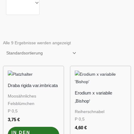
Alle 9 Ergebnisse werden angezeigt
Draba rigida var.imbricata
Erodium x variabile
Moosähnliches
‚Bishop‘
Felsblümchen
P 0,5
Reiherschnabel
P 0,5
3,75
€
4,60
€
IN DEN