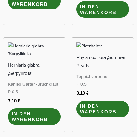
WARENKORB
IN DEN
WARENKORB
Phyla nodiflora ‚Summer
Herniaria glabra
Pearls‘
‚Serpyllifolia‘
Teppichverbene
Kahles Garten-Bruchkraut
P 0,5
P 0,5
3,10
€
3,10
€
IN DEN
WARENKORB
IN DEN
WARENKORB