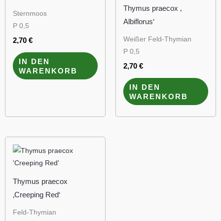
Thymus praecox ‚
Sternmoos
Albiflorus‘
P 0,5
Weißer Feld-Thymian
2,70
€
P 0,5
IN DEN
2,70
€
WARENKORB
IN DEN
WARENKORB
Thymus praecox
‚Creeping Red‘
Feld-Thymian