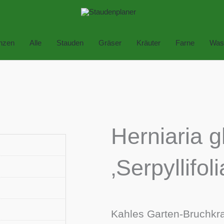
anzen
Alle
Stauden
Gräser
Kräuter
Farne
Was
Herniaria g
‚Serpyllifoli
Kahles Garten-Bruchkr