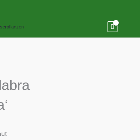
serpflanzen
labra
a‘
aut