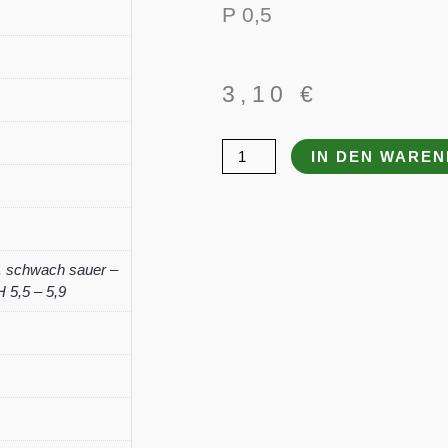
P 0,5
3,10
€
Herniaria
IN DEN WARE
glabra
'Serpyllifolia'
Menge
,
schwach sauer –
 5,5 – 5,9