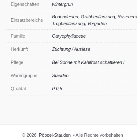
Eigenschaften
wintergrün
Bodendecker
,
Grabbepflanzung
,
Raseners
Einsatzbereiche
Trogbepflanzung
,
Vorgarten
Familie
Caryophyllaceae
Herkunft
Züchtung / Auslese
Pflege
Bei Sonne mit Kahlfrost schattieren !
Warengruppe
Stauden
Qualität
P 0,5
© 2026
Pöppel-Stauden
• Alle Rechte vorbehalten