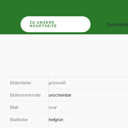
Zum
Inhalt
springen
ZU UNSERE
Zwiebelpfl
HAUPTSEITE
Blütenfarbe
grünweiß
Blütenmerkmale
unscheinbar
Blatt
oval
Blattfarbe
hellgrün