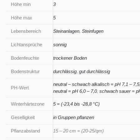
Höhe min
3
Höhe max
5
Lebensbereich
Steinanlagen
,
Steinfugen
Lichtansprüche
sonnig
Bodenfeuchte
trockener Boden
Bodenstruktur
durchlässig
,
gut durchlässig
neutral – schwach alkalisch = pH 7,1 – 7,5
PH-Wert
neutral = pH 6,0 – 7,0
,
schwach sauer = pH
Winterhärtezone
5 = (-23,4 bis -28,8 °C)
Geselligkeit
in Gruppen pflanzen
Pflanzabstand
15 – 20 cm = (20-25/qm)