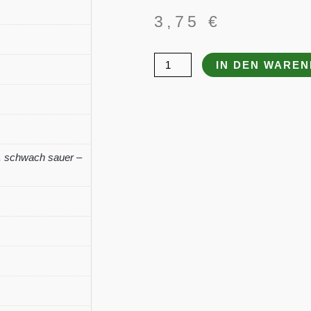
3,75
€
Allium
IN DEN WARE
ursinum
Menge
,
schwach sauer –