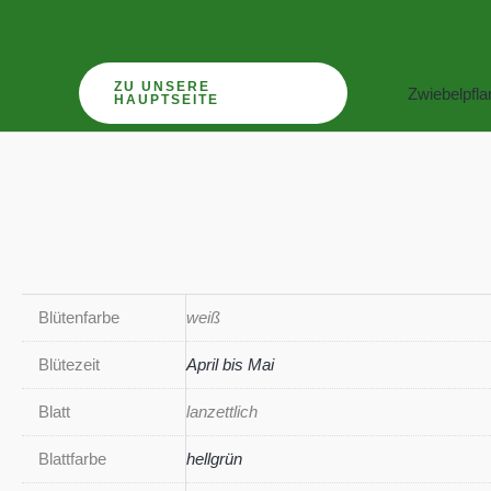
Zum
Inhalt
springen
ZU UNSERE
Zwiebelpfl
HAUPTSEITE
Blütenfarbe
weiß
Blütezeit
April bis Mai
Blatt
lanzettlich
Blattfarbe
hellgrün