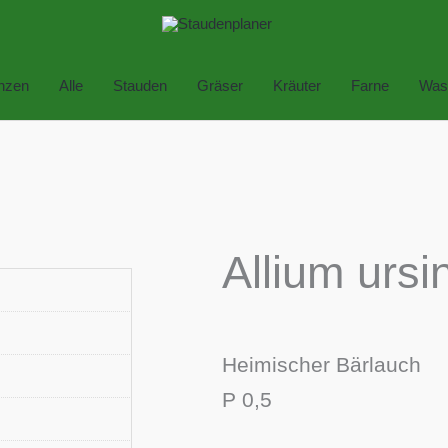
anzen
Alle
Stauden
Gräser
Kräuter
Farne
Was
Allium urs
Heimischer Bärlauch
P 0,5