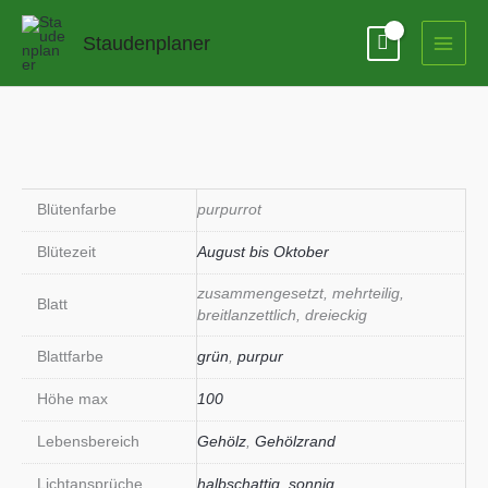
Zum
Inhalt
Staudenplaner
springen
Blütenfarbe
purpurrot
Blütezeit
August bis Oktober
zusammengesetzt, mehrteilig,
Blatt
breitlanzettlich, dreieckig
Blattfarbe
grün
,
purpur
Höhe max
100
Lebensbereich
Gehölz
,
Gehölzrand
Lichtansprüche
halbschattig
,
sonnig