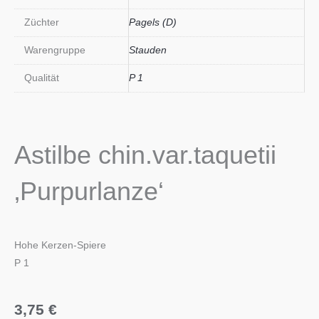
Züchter
Pagels (D)
Warengruppe
Stauden
Qualität
P 1
Astilbe chin.var.taquetii
‚Purpurlanze‘
Hohe Kerzen-Spiere
P 1
3,75
€