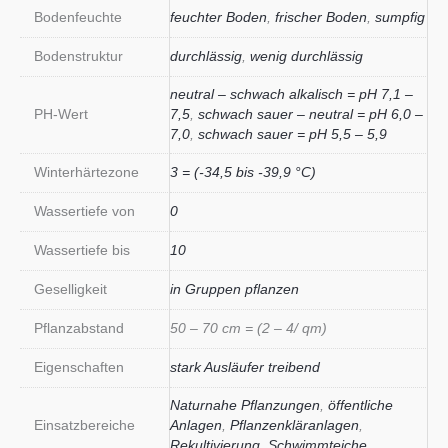
Bodenfeuchte
feuchter Boden
,
frischer Boden
,
sumpfig
Bodenstruktur
durchlässig
,
wenig durchlässig
neutral – schwach alkalisch = pH 7,1 –
PH-Wert
7,5
,
schwach sauer – neutral = pH 6,0 –
7,0
,
schwach sauer = pH 5,5 – 5,9
Winterhärtezone
3 = (-34,5 bis -39,9 °C)
Wassertiefe von
0
Wassertiefe bis
10
Geselligkeit
in Gruppen pflanzen
Pflanzabstand
50 – 70 cm = (2 – 4/ qm)
Eigenschaften
stark Ausläufer treibend
Naturnahe Pflanzungen
,
öffentliche
Einsatzbereiche
Anlagen
,
Pflanzenkläranlagen
,
Rekultivierung
,
Schwimmteiche