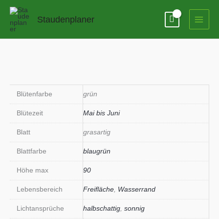
Zum
Inhalt
Staudenplaner
springen
Blütenfarbe
grün
Blütezeit
Mai bis Juni
Blatt
grasartig
Blattfarbe
blaugrün
Höhe max
90
Lebensbereich
Freifläche
,
Wasserrand
Lichtansprüche
halbschattig
,
sonnig