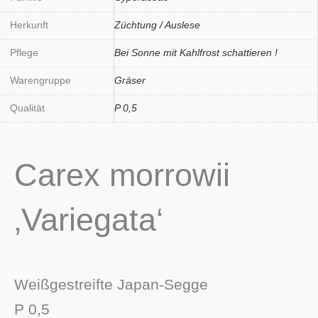
Herkunft
Züchtung / Auslese
Pflege
Bei Sonne mit Kahlfrost schattieren !
Warengruppe
Gräser
Qualität
P 0,5
Carex morrowii
‚Variegata‘
Weißgestreifte Japan-Segge
P 0,5