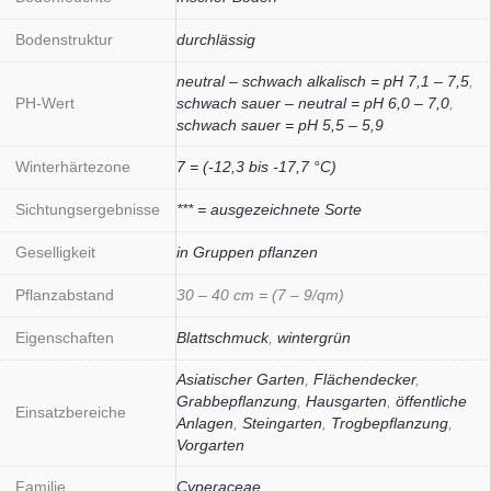
Bodenstruktur
durchlässig
neutral – schwach alkalisch = pH 7,1 – 7,5
,
PH-Wert
schwach sauer – neutral = pH 6,0 – 7,0
,
schwach sauer = pH 5,5 – 5,9
Winterhärtezone
7 = (-12,3 bis -17,7 °C)
Sichtungsergebnisse
*** = ausgezeichnete Sorte
Geselligkeit
in Gruppen pflanzen
Pflanzabstand
30 – 40 cm = (7 – 9/qm)
Eigenschaften
Blattschmuck
,
wintergrün
Asiatischer Garten
,
Flächendecker
,
Grabbepflanzung
,
Hausgarten
,
öffentliche
Einsatzbereiche
Anlagen
,
Steingarten
,
Trogbepflanzung
,
Vorgarten
Familie
Cyperaceae