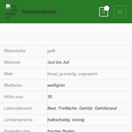
Zum
Inhalt
Staudenplaner
springen
Blütenfarbe
gelb
Blütezeit
Juni bis Juli
Blatt
lineal, grasartig, zugespitzt
Blattfarbe
weißgrün
Höhe max
30
Lebensbereich
Beet
,
Freifläche
,
Gehölz
,
Gehölzrand
Lichtansprüche
halbschattig
,
sonnig
Bodenfeuchte
frischer Boden