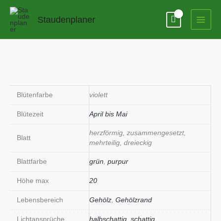
Zum
Inhalt
Staudenplaner
springen
Blütenfarbe
violett
Blütezeit
April bis Mai
herzförmig, zusammengesetzt,
Blatt
mehrteilig, dreieckig
Blattfarbe
grün
,
purpur
Höhe max
20
Lebensbereich
Gehölz
,
Gehölzrand
Lichtansprüche
halbschattig
,
schattig