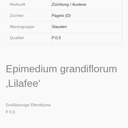
Herkunft
Züchtung / Auslese
Züchter
Pagels (D)
Warengruppe
Stauden
Qualität
P 0,5
Epimedium grandiflorum
‚Lilafee‘
Großblumige Elfenblume
P 0,5