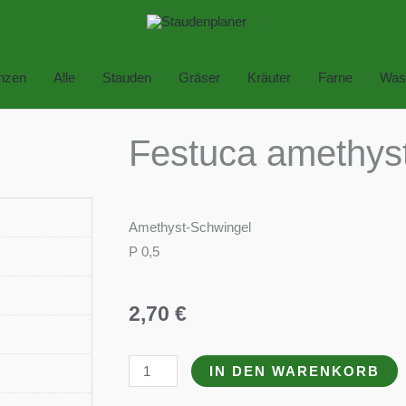
anzen
Alle
Stauden
Gräser
Kräuter
Farne
Was
Festuca amethys
Amethyst-Schwingel
P 0,5
2,70
€
Festuca
IN DEN WARENKORB
amethystina