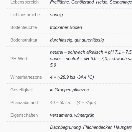
Lebensbereich
Freifläche
,
Gehölzrand
,
Heide
,
Steinanlag
Lichtansprüche
sonnig
Bodenfeuchte
trockener Boden
Bodenstruktur
durchlässig
,
gut durchlässig
neutral – schwach alkalisch = pH 7,1 – 7,5
PH-Wert
sauer – neutral = pH 6,0 – 7,0
,
schwach sa
5,9
Winterhärtezone
4 = (-28,9 bis -34,4 °C)
Geselligkeit
in Gruppen pflanzen
Pflanzabstand
40 – 50 cm = (4 – 7/qm)
Eigenschaften
versamend
,
wintergrün
Dachbegrünung
,
Flächendecker
,
Hausgart