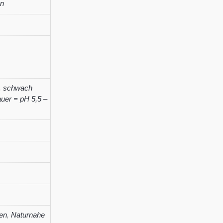
en
Menge
,
schwach
uer = pH 5,5 –
en
,
Naturnahe