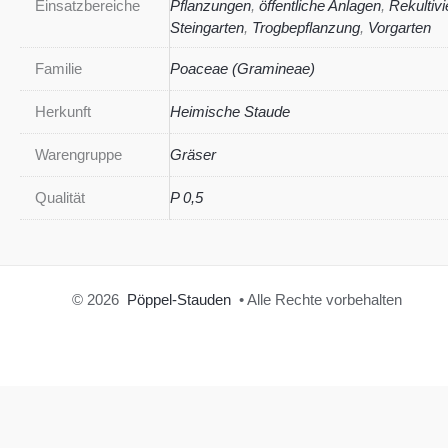
Einsatzbereiche
Pflanzungen
,
öffentliche Anlagen
,
Rekultiv
Steingarten
,
Trogbepflanzung
,
Vorgarten
Familie
Poaceae (Gramineae)
Herkunft
Heimische Staude
Warengruppe
Gräser
Qualität
P 0,5
© 2026
Pöppel-Stauden
• Alle Rechte vorbehalten