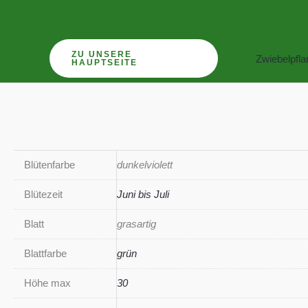
Zum
Inhalt
springen
ZU UNSERE
Zwiebelpfl
HAUPTSEITE
Blütenfarbe
dunkelviolett
Blütezeit
Juni bis Juli
Blatt
grasartig
Blattfarbe
grün
Höhe max
30