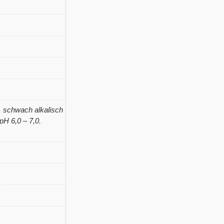
'Elijah
Blue'
Menge
,
schwach alkalisch
pH 6,0 – 7,0
,