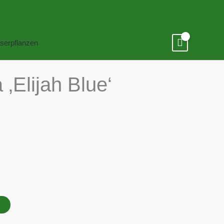
serpflanzen
‚Elijah Blue‘
B