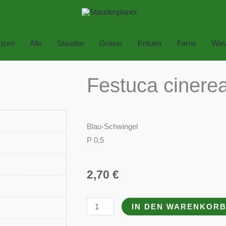
anzen
Alle
Stauden
Gräser
Kräuter
Farne
Was
Festuca cinerea 
Blau-Schwingel
P 0,5
2,70
€
Festuca
IN DEN WARENKOR
cinerea