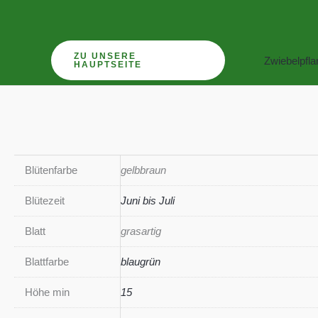
Zum
Inhalt
springen
ZU UNSERE
Zwiebelpfl
HAUPTSEITE
Blütenfarbe
gelbbraun
Blütezeit
Juni bis Juli
Blatt
grasartig
Blattfarbe
blaugrün
Höhe min
15