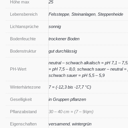
Höhe max
25
Lebensbereich
Felssteppe
,
Steinanlagen
,
Steppenheide
Lichtansprüche
sonnig
Bodenfeuchte
trockener Boden
Bodenstruktur
gut durchlässig
neutral – schwach alkalisch = pH 7,1 – 7,5
PH-Wert
= pH 7,5 – 8,0
,
schwach sauer – neutral = 
schwach sauer = pH 5,5 – 5,9
Winterhärtezone
7 = (-12,3 bis -17,7 °C)
Geselligkeit
in Gruppen pflanzen
Pflanzabstand
30 – 40 cm = (7 – 9/qm)
Eigenschaften
versamend
,
wintergrün