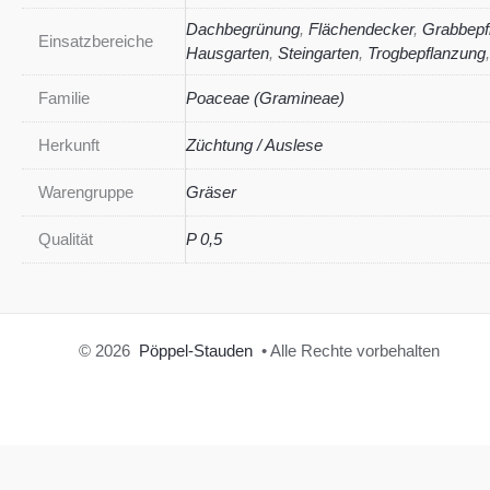
Dachbegrünung
,
Flächendecker
,
Grabbepf
Einsatzbereiche
Hausgarten
,
Steingarten
,
Trogbepflanzung
Familie
Poaceae (Gramineae)
Herkunft
Züchtung / Auslese
Warengruppe
Gräser
Qualität
P 0,5
© 2026
Pöppel-Stauden
• Alle Rechte vorbehalten