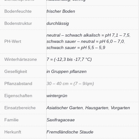
Bodenfeuchte
frischer Boden
Bodenstruktur
durchlässig
neutral – schwach alkalisch = pH 7,1 – 7,5
,
PH-Wert
schwach sauer – neutral = pH 6,0 – 7,0
,
schwach sauer = pH 5,5 – 5,9
Winterhärtezone
7 = (-12,3 bis -17,7 °C)
Geselligkeit
in Gruppen pflanzen
Pflanzabstand
30 – 40 cm = (7 – 9/qm)
Eigenschaften
wintergrün
Einsatzbereiche
Asiatischer Garten
,
Hausgarten
,
Vorgarten
Familie
Saxifragaceae
Herkunft
Fremdländische Staude