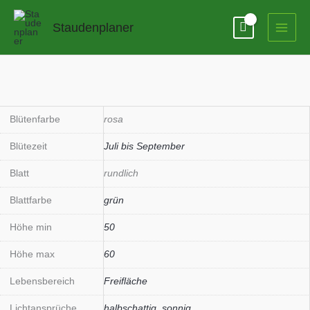
Zum
Inhalt
Staudenplaner
springen
Blütenfarbe
rosa
Blütezeit
Juli bis September
Blatt
rundlich
Blattfarbe
grün
Höhe min
50
Höhe max
60
Lebensbereich
Freifläche
Lichtansprüche
halbschattig
,
sonnig