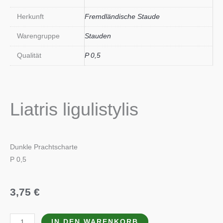
Herkunft
Fremdländische Staude
Warengruppe
Stauden
Qualität
P 0,5
Liatris ligulistylis
Dunkle Prachtscharte
P 0,5
3,75
€
Liatris
IN DEN WARENKORB