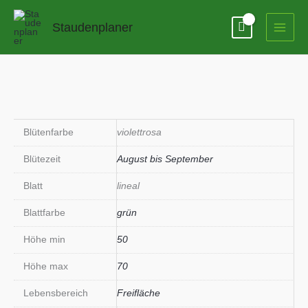
Zum
Inhalt
Staudenplaner
springen
Blütenfarbe
violettrosa
Blütezeit
August bis September
Blatt
lineal
Blattfarbe
grün
Höhe min
50
Höhe max
70
Lebensbereich
Freifläche