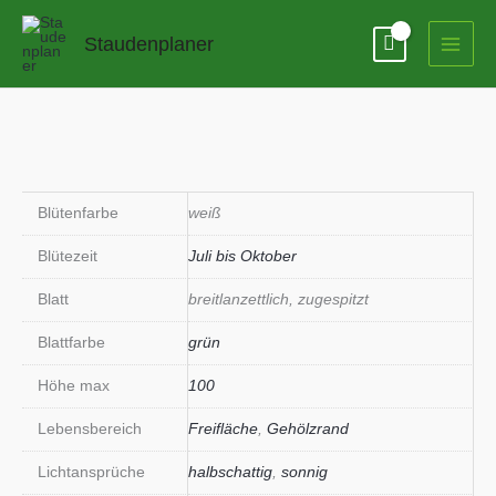
Zum
Inhalt
Staudenplaner
springen
Blütenfarbe
weiß
Blütezeit
Juli bis Oktober
Blatt
breitlanzettlich, zugespitzt
Blattfarbe
grün
Höhe max
100
Lebensbereich
Freifläche
,
Gehölzrand
Lichtansprüche
halbschattig
,
sonnig