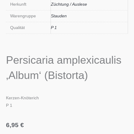
Herkunft
Züchtung / Auslese
Warengruppe
Stauden
Qualität
P 1
Persicaria amplexicaulis
‚Album‘ (Bistorta)
Kerzen-Knöterich
P 1
6,95
€