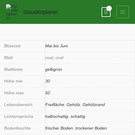
Zum
Inhalt
Staudenplaner
springen
Polygonatum
odoratum
var.
Blütezeit
Mai bis Juni
'Aureum'
Blatt
oval, oval
Menge
Blattfarbe
gelbgrün
Höhe min
30
Höhe max
50
Lebensbereich
Freifläche
,
Gehölz
,
Gehölzrand
Lichtansprüche
halbschattig
,
schattig
Bodenfeuchte
frischer Boden
,
trockener Boden