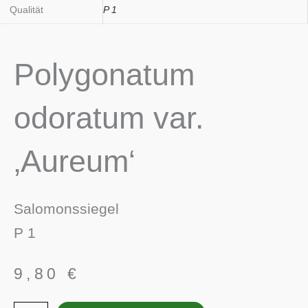
Qualität
P 1
Polygonatum
odoratum var.
‚Aureum‘
Salomonssiegel
P 1
9,80
€