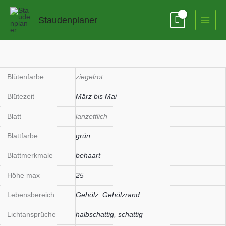
Zum
Inhalt
Staudenplaner
springen
Pulmonaria
rubra
Menge
Blütenfarbe
ziegelrot
Blütezeit
März bis Mai
Blatt
lanzettlich
Blattfarbe
grün
Blattmerkmale
behaart
Höhe max
25
Lebensbereich
Gehölz
,
Gehölzrand
Lichtansprüche
halbschattig
,
schattig