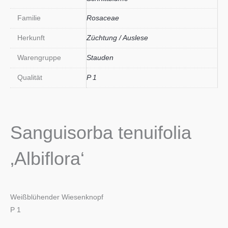
Familie
Rosaceae
Herkunft
Züchtung / Auslese
Warengruppe
Stauden
Qualität
P 1
Sanguisorba tenuifolia
‚Albiflora‘
Weißblühender Wiesenknopf
P 1