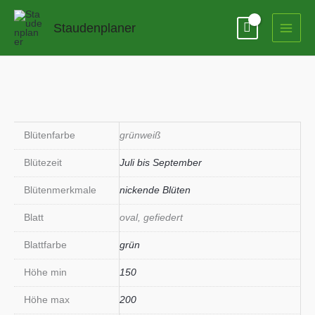
Zum
Inhalt
Staudenplaner
springen
Blütenfarbe
grünweiß
Blütezeit
Juli bis September
Blütenmerkmale
nickende Blüten
Blatt
oval, gefiedert
Blattfarbe
grün
Höhe min
150
Höhe max
200