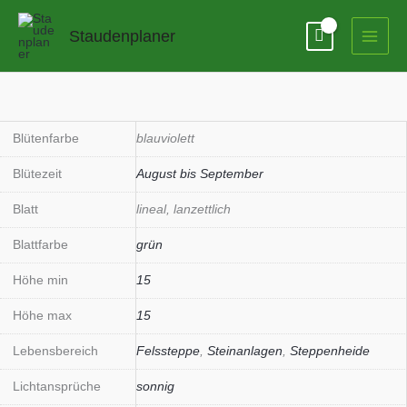
Zum
Inhalt
Staudenplaner
springen
Satureja
montana
ssp.illyrica
Blütenfarbe
blauviolett
Menge
Blütezeit
August bis September
Blatt
lineal, lanzettlich
Blattfarbe
grün
Höhe min
15
Höhe max
15
Lebensbereich
Felssteppe
,
Steinanlagen
,
Steppenheide
Lichtansprüche
sonnig