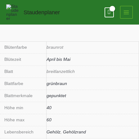
Zum
Inhalt
Staudenplaner
springen
Trillium
sessile
(syn.
Blütenfarbe
braunrot
cuneatum)
Blütezeit
April bis Mai
Menge
Blatt
breitlanzettlich
Blattfarbe
grünbraun
Blattmerkmale
gepunktet
Höhe min
40
Höhe max
60
Lebensbereich
Gehölz
,
Gehölzrand