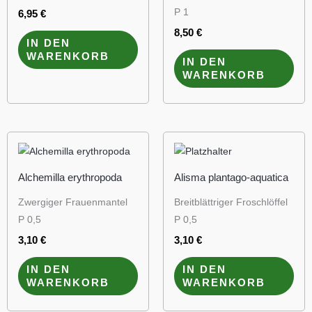
P 1
6,95
€
8,50
€
IN DEN
WARENKORB
IN DEN
WARENKORB
Alchemilla erythropoda
Alisma plantago-aquatica
Zwergiger Frauenmantel
Breitblättriger Froschlöffel
P 0,5
P 0,5
3,10
€
3,10
€
IN DEN
IN DEN
WARENKORB
WARENKORB