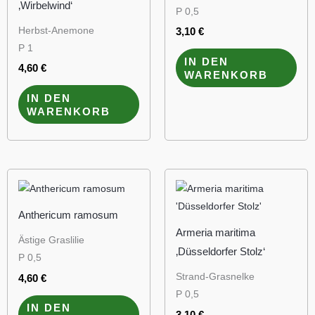
‚Wirbelwind‘
P 0,5
Herbst-Anemone
3,10
€
P 1
IN DEN
4,60
€
WARENKORB
IN DEN
WARENKORB
Anthericum ramosum
Armeria maritima
Ästige Graslilie
‚Düsseldorfer Stolz‘
P 0,5
Strand-Grasnelke
4,60
€
P 0,5
IN DEN
3,10
€