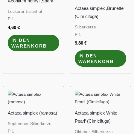
Aconitum henryi ‚Spark‘
Actaea simplex ‚Brunette‘
Lockerer Eisenhut
(Cimicifuga)
P 1
Silberkerze
4,60
€
P 1
IN DEN
9,80
€
WARENKORB
IN DEN
WARENKORB
Actaea simplex (ramosa)
Actaea simplex White
Pearl‘ (Cimicifuga)
September-Silberkerze
P 1
Oktober-Silberkerze