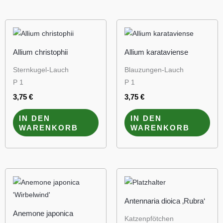
Allium christophii
Allium karataviense
Sternkugel-Lauch
Blauzungen-Lauch
P 1
P 1
3,75
€
3,75
€
IN DEN
IN DEN
WARENKORB
WARENKORB
Antennaria dioica ‚Rubra‘
Anemone japonica
Katzenpfötchen