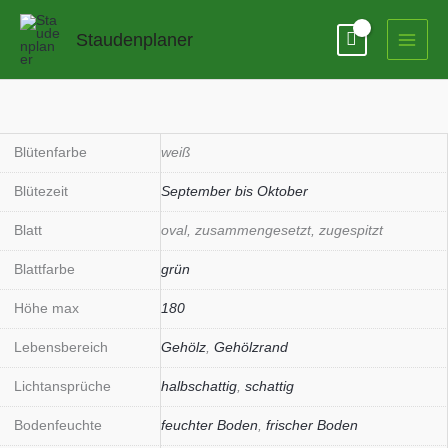
Zum
Inhalt
Staudenplaner
springen
Actaea
simplex
(ramosa)
Blütenfarbe
weiß
Menge
Blütezeit
September bis Oktober
Blatt
oval, zusammengesetzt, zugespitzt
Blattfarbe
grün
Höhe max
180
Lebensbereich
Gehölz
,
Gehölzrand
Lichtansprüche
halbschattig
,
schattig
Bodenfeuchte
feuchter Boden
,
frischer Boden