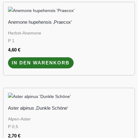
Anemone hupehensis ‚Praecox‘
Herbst-Anemone
P 1
4,60
€
IN DEN WARENKORB
Aster alpinus ‚Dunkle Schöne‘
Alpen-Aster
P 0,5
2,70
€