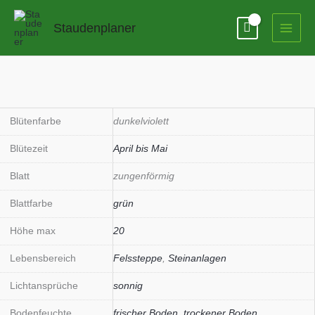
Zum
Inhalt
Staudenplaner
springen
Blütenfarbe
dunkelviolett
Blütezeit
April bis Mai
Blatt
zungenförmig
Blattfarbe
grün
Höhe max
20
Lebensbereich
Felssteppe
,
Steinanlagen
Lichtansprüche
sonnig
Bodenfeuchte
frischer Boden
,
trockener Boden